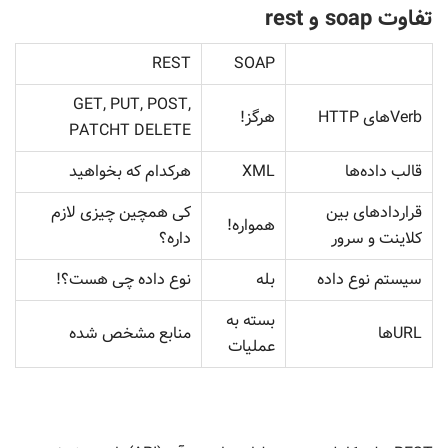
تفاوت soap و rest
REST
SOAP
GET, PUT, POST,
Verbهای HTTP
هرگز!
PATCHT DELETE
قالب داده‌ها
XML
هرکدام که بخواهید
قراردادهای بین
کی همچین چیزی لازم
همواره!
کلاینت و سرور
داره؟
سیستم نوع داده
بله
نوع داده چی هست؟!
بسته به
URLها
منابع مشخص شده
عملیات