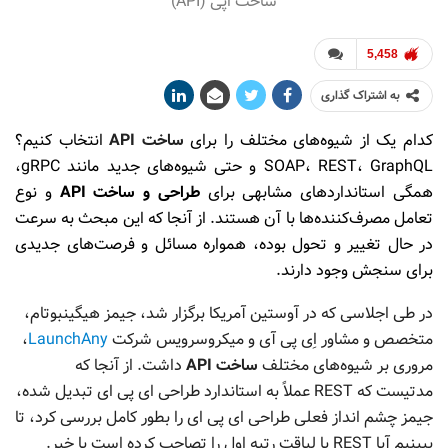
ساخت اَپی (API)
5,458
به اشتراک گذاری
کدام یک از شیوه‌های مختلف را برای
ساخت API
انتخاب کنیم؟
SOAP، REST، GraphQL و حتی شیوه‌های جدید مانند gRPC،
همگی استانداردهای مشابهی برای
طراحی و ساخت API
و نوع
تعامل مصرف‌کننده‌ها با آن هستند. از آنجا که این مبحث به سرعت
در حال تغییر و تحول بوده، همواره مسائل و فرصت‌های جدیدی
برای سنجش وجود دارند.
در طی اجلاسی که در آوستین آمریکا برگزار شد، جیمز هیگینبوتام،
متخصص و مشاور اِی پی آی و میکروسرویس شرکت
LaunchAny
،
مروری بر شیوه‌های مختلف
ساخت
API
داشت. از آنجا که
مدتیست که REST عملاً به استاندارد طراحی ای پی ای تبدیل شده،
جیمز چشم انداز فعلی طراحی ای پی ای را بطور کامل بررسی کرد، تا
ببینیم آیا REST با لیاقت رتبه اول را تصاحب کرده است یا خیر.