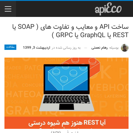
ساخت API و معایب و تفاوت های ( SOAP یا
REST یا GraphQL یا GRPC )
بوسیله
رهام نعمتی
مقالات
به روز رسانی شده در
اردیبهشت 3, 1399