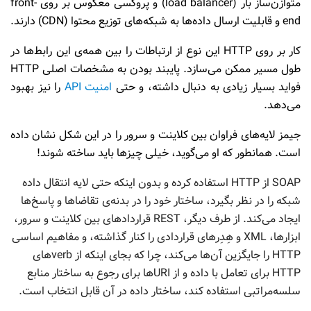
متوازن‌ساز بار (load balancer) و پروکسی معکوس بر روی front-
end و قابلیت ارسال داده‌ها به شبکه‌های توزیع محتوا (CDN) دارند.
کار بر روی HTTP این نوع از ارتباطات را بین همه‌ی این رابط‌ها در
طول مسیر ممکن می‌سازد. پایبند بودن به مشخصات اصلی HTTP
فواید بسیار زیادی به دنبال داشته، و حتی
امنیت API
را نیز بهبود
می‌دهد.
جیمز لایه‌های فراوان بین کلاینت و سرور را در این شکل نشان داده
است. همانطور که او می‌گوید، خیلی چیزها باید ساخته شوند!
SOAP از HTTP استفاده کرده و بدون اینکه حتی لایه انتقال داده
شبکه را در نظر بگیرد، ساختار خود را در بدنه‌ی تقاضاها و پاسخ‌ها
ایجاد می‌کند. از طرف دیگر، REST قراردادهای بین کلاینت و سرور،
ابزارها، XML و هِدِرهای قراردادی را کنار گذاشته، و مفاهیم اساسی
HTTP را جایگزین آن‌ها می‌کند، چرا که بجای اینکه از verbهای
HTTP برای تعامل با داده و از URIها برای رجوع به ساختار منابع
سلسه‌مراتبی استفاده کند، ساختار داده در آن قابل انتخاب است.