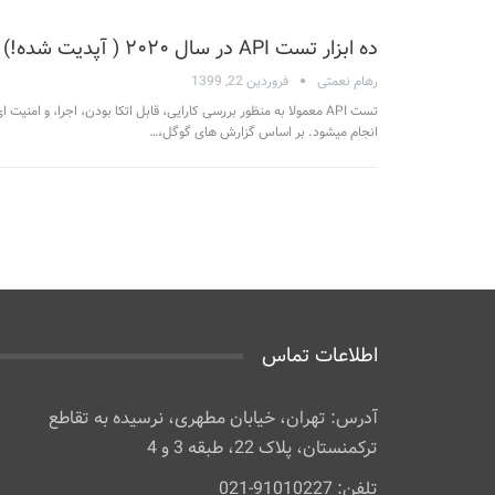
ده ابزار تست API در سال ۲۰۲۰ ( آپدیت شده!)
رهام نعمتی
فروردین 22, 1399
تست API معمولا به منظور بررسی کارایی، قابل اتکا بودن، اجرا، و امنیت 
انجام میشود. بر اساس گزارش های گوگل،…
اطلاعات تماس
آدرس: تهران، خیابان مطهری، نرسیده به تقاطع
ترکمنستان، پلاک 22، طبقه 3 و 4
تلفن: 91010227-021