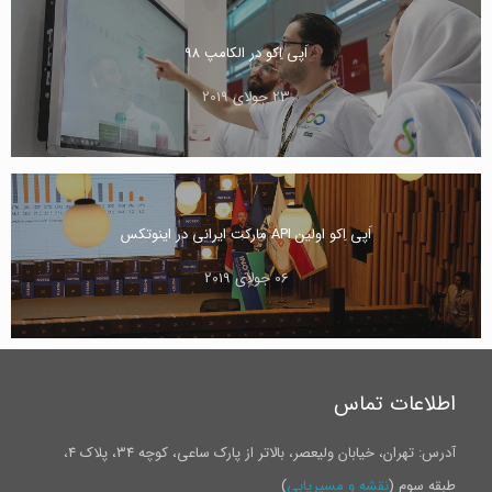
اَپی اِکو در الکامپ ۹۸
23 جولای 2019
اَپی اِکو اولین API مارکت ایرانی در اینوتکس
06 جولای 2019
اطلاعات تماس
آدرس: تهران، خیابان ولیعصر، بالاتر از پارک ساعی، کوچه 34، پلاک 4،
طبقه سوم (
نقشه و مسیریابی
)