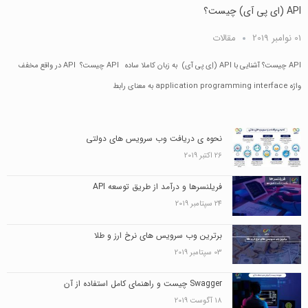
API (ای پی آی) چیست؟
01 نوامبر 2019
مقالات
API چیست؟ آشنایی با API (اِی پی آی) به زبان کاملا ساده API چیست؟ API در واقع مخفف
واژه application programming interface به معنای رابط
نحوه ی دریافت وب سرویس های دولتی
26 اکتبر 2019
فریلنسرها و درآمد از طریق توسعه API
24 سپتامبر 2019
برترین وب سرویس های نرخ ارز و طلا
03 سپتامبر 2019
Swagger چیست و راهنمای کامل استفاده از آن
18 آگوست 2019