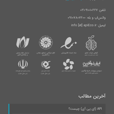
تلفن: 91010227-021
واتس‌اپ و بله: 09107807200
ایمیل: info [at] apiEco.ir
آخرین مطالب
API (ای پی آی) چیست؟