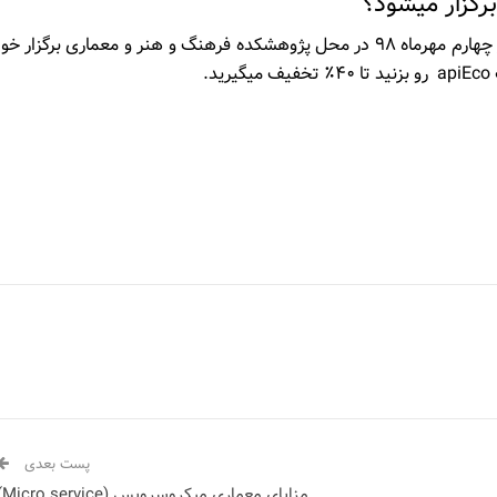
رگزار می­شود؟
مقارن با تولد دو سالگی فیناپ در چهارم مهرماه ۹۸ در محل پژوهشکده فرهنگ و هنر و معماری برگزار
د.
پست بعدی
مزایای معماری میکروسرویس (Micro service)