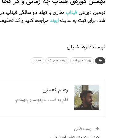
نهمین دوره‌­ی فیناپ چه زمانی و در کجا ب
نهمین دوره­ی
فیناپ
شد. برای ثبت به سایت
ایوند
مراجعه کنید و کد تخفیف apiEco رو بزنید تا ۴۰٪ تخفیف میگیری
نویسنده: رها خلیلی
رویداد فین آپ
رویداد فین تک
فیناپ
رهام نعمتی
قَلَم به دَست تا بِفهمم و بِفهمانم.
پست قبلی
کنترل هزینه های استارتاپ