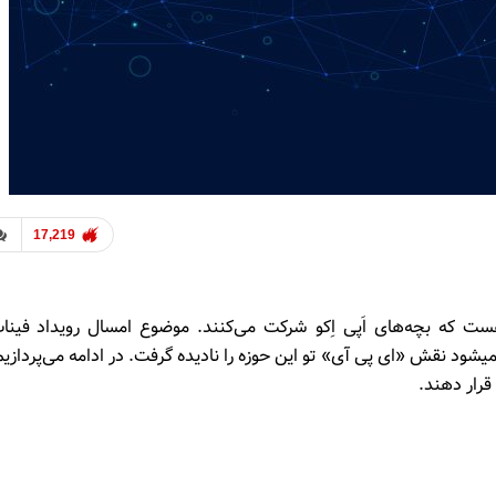
17,219
ت که بچه‌های اَپی اِکو شرکت می‌کنند. موضوع امسال رویداد فینا
یا به اصطلاح Open Banking هست و نمیشود نقش «ای پی آی» تو این حوزه را نادیده گرفت. در ادامه می‌پرداز
 قرار دهند.