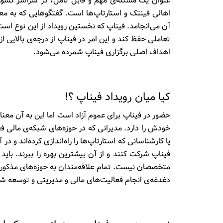
عنوان یک مسئله‌­ی مهم و قابل تأمل، در سراسر کشور
اهالی فین­تک و استار­تاپ­‌ها است. گفتگو­هایی که به 
آن می­‌انجامد. فیناپ که نخستین رویداد از این نوع است،
تعاملی حفظ کند و این امر در فیناپ از درجه­­‌ی بالایی 
اهداف اصلی برگزاری فیناپ شمرده می­‌شود.
کیا میان رویداد فیناپ ؟!
حضور در فیناپ برای عموم آزاد است اما این به آن معن
خودش را دارد. مدیرانی که در حوزه‌­های شبکه‌­ی مالی 
یا کارشناسانی که استارتاپ‌­ها را راه­‌اندازی کرده‌­اند و
فیناپ شرکت کنند و از آن بیشترین بهره را ببرند. بای
متخصصان نیست. تمام علاقه­‌مندان به حوزه­‌های مذکور 
دغدغه‌­ی انجام فعالیت­‌های مالی و مدیریتی و توسعه شب