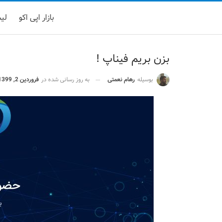
بازار اپی اکو
لیست
بزن بریم فیناپ !
بوسیله
رهام نعمتی
به روز رسانی شده در
فروردین 2, 1399