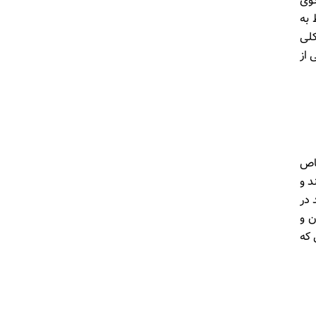
گوی
 به
کلی
 از
خاص
د و
 در
ن و
 که