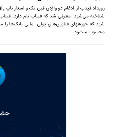
رویداد فیناپ از ادغام دو واژه­‌ی فین تک و استار تاپ و
شناخته می‌­شود، معرفی شد که فیناپ نام دارد. فیناپ
شود که حوزه­های فناوری‌­های پولی، مالی بانک‌­ها را م
محسوب می­شود.