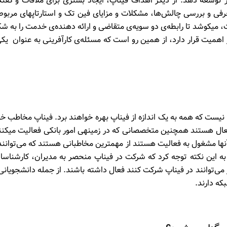
 توسعه دهد. از دیگر اهداف فیناپ، ایجاد بستری برای ملاقات و گفت
معرفی و بررسی چالش­‌ها، مشکلات و مزایای فین تک و استارتاپ­های مربوط
 می­کوشد تا رابطه‌­ی دو سویه­‌ی متقاضی و ارائه­ دهنده‌­ی خدمت را به ش
از اهمیت قرار دارد، از همین رو است که مسئله­‌ی کارآفرینی به عنوان یکی
ا نیست که همه به یک اندازه از فیناپ بهره خواهند برد. فیناپ مخاطب 
فعال هستند همچنین متخصصانی که در زمینه­ی امور بانکی فعالیت می­کنن
 در آن­ها مشغول به فعالیت هستند از مهم­ترین مخاطبانی هستند که می­‌توانند
د به این نکته توجه کرد که شرکت در فیناپ منحصر به مدیران، کارشناسا
می‌­توانند در فیناپ شرکت کنند فعال داشته باشند. از جمله دانشجویانی
که دارند.