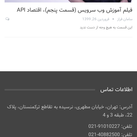
فیلم آموزش وب سرویس (قسمت پنجم)، اقتصاد API
سامان فراز
فروردین 26, 1399
این قسمت به هیچ وجه از دست ندید
اطلاعات تماس
آدرس: تهران، خیابان مطهری، نرسیده به تقاطع ترکمنستان، پلاک
22، طبقه 3 و 4
تلفن: 91010227-021
تلفن: 40882500-021