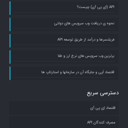
specified
API (ای پی آی) چیست؟
identifier.
نحوه ی دریافت وب سرویس های دولتی
GET
Gets
فریلنسرها و درآمد از طریق توسعه API
all
برترین وب سرویس های نرخ ارز و طلا
Authors
GET
اقتصاد اَپی و جایگاه آن در سازمانها و استارتاپ ها
Gets
the
دسترسی سریع
Book
with
اقتصاد اِی پی آی
the
مصرف کنندگان API
specified