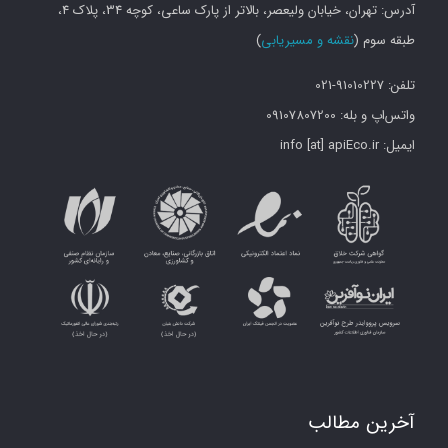
آدرس: تهران، خیابان ولیعصر، بالاتر از پارک ساعی، کوچه 34، پلاک 4،
an
طبقه سوم (
نقشه و مسیریابی
)
activity.
تلفن: 91010227-021
DELETE
واتس‌اپ و بله: 09107807200
Deletes
ایمیل: info [at] apiEco.ir
the
specified
author
GET
Gets
the
author
with
آخرین مطالب
the