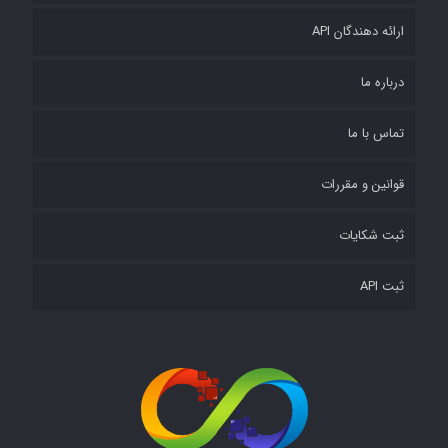
Author.
ارائه دهندگان API
POST
درباره ما
Posts
an
تماس با ما
author.
قوانین و مقررات
PUT
ثبت شکایات
Puts
an
ثبت API
author.
DELETE
Deletes
the