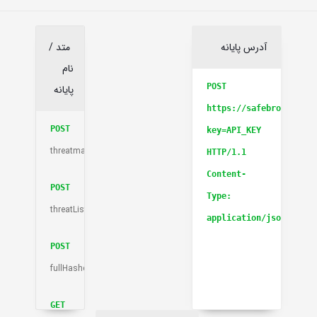
آدرس پایانه
متد /
نام
POST
پایانه
https://safebrowsing.g
POST
key=API_KEY
threatmatches.find
HTTP/1.1
Content-
POST
Type:
threatListUpdates.fetch
application/json
POST
fullHashes.find
GET