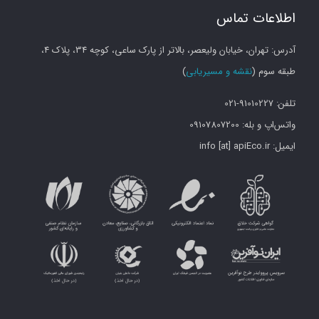
اطلاعات تماس
آدرس: تهران، خیابان ولیعصر، بالاتر از پارک ساعی، کوچه 34، پلاک 4،
طبقه سوم (
نقشه و مسیریابی
)
تلفن: 91010227-021
واتس‌اپ و بله: 09107807200
ایمیل: info [at] apiEco.ir