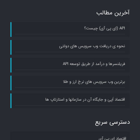
age,
آخرین مطالب
gender,
plus
API (ای پی آی) چیست؟
names
نحوه ی دریافت وب سرویس های دولتی
of
celebrities.
فریلنسرها و درآمد از طریق توسعه API
POST
برترین وب سرویس های نرخ ارز و طلا
Retrieve
a list
اقتصاد اَپی و جایگاه آن در سازمانها و استارتاپ ها
of
user-
created
دسترسی سریع
classifiers.
اقتصاد اِی پی آی