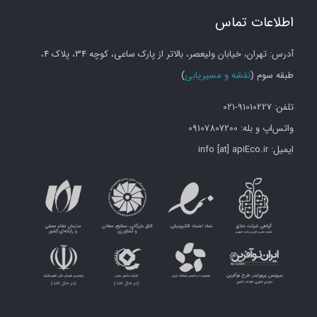
classifier.
اطلاعات تماس
POST
آدرس: تهران، خیابان ولیعصر، بالاتر از پارک ساعی، کوچه 34، پلاک 4،
Analyze
طبقه سوم (
نقشه و مسیریابی
)
faces
تلفن: 91010227-021
in
واتس‌اپ و بله: 09107807200
images
ایمیل: info [at] apiEco.ir
and
get
data
about
them,
such
as
estimated