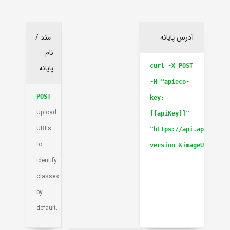
آدرس پایانه
متد /
نام
curl -X POST
پایانه
-H "apieco-
POST
key:
Upload
[[apiKey]]"
URLs
"https://api.apieco.ir
to
version=&imageUrl=&own
identify
classes
by
default.