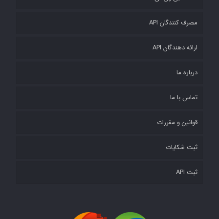
POST
مصرف کنندگان API
Retrieve
information
ارائه دهندگان API
about
a
درباره ما
specific
تماس با ما
classifier.
قوانین و مقررات
POST
Update
ثبت شکایات
an
existing
ثبت API
classifier
by
adding