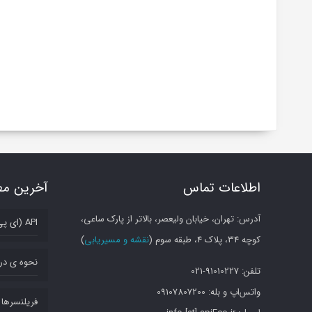
اطلاعات تماس
آخرین مط
آدرس: تهران، خیابان ولیعصر، بالاتر از پارک ساعی،
API (ای پی آی) چیست؟
کوچه 34، پلاک 4، طبقه سوم (
نقشه و مسیریابی
)
نحوه ی در
تلفن: 91010227-021
واتس‌اپ و بله: 09107807200
فریلنسرها و