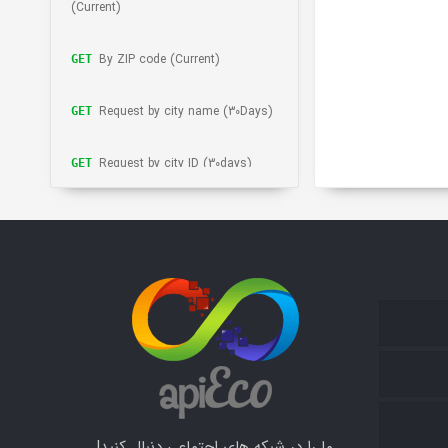
(Current)
By ZIP code (Current)
GET
Request by city name (30Days)
GET
Request by city ID (30days)
GET
Request by ZIP code (30 days)
GET
Request by ZIP code (30 days)
GET
By city name (5days)
GET
By geographic coordinates (30
POST
days)
ما را در شبکه های اجتماعی دنبال کنید!