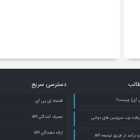
الب
دسترسی سریع
اقتصاد اِی پی آی
مصرف کنندگان API
یافت وب سرویس های دولتی
ارائه دهندگان API
 درآمد از طریق توسعه API