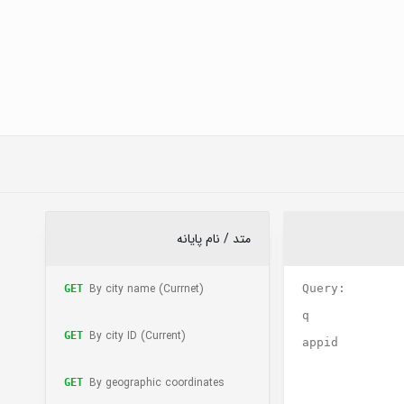
متد / نام پایانه
By city name (Currnet)
Query:
GET
q
By city ID (Current)
GET
appid
By geographic coordinates
GET