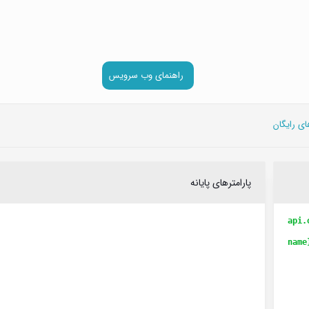
راهنمای وب سرویس
پارامترهای پایانه
api.
name