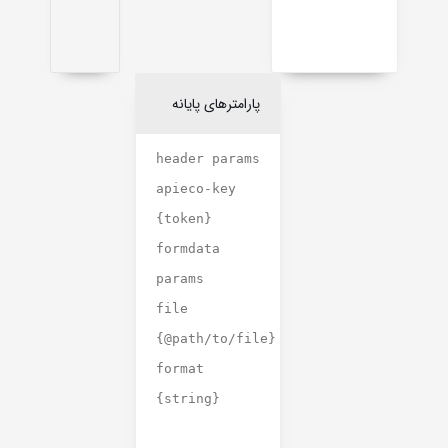
پارامترهای پایانه
header params
apieco-key
{token}
formdata
params
file
{@path/to/file}
format
{string}