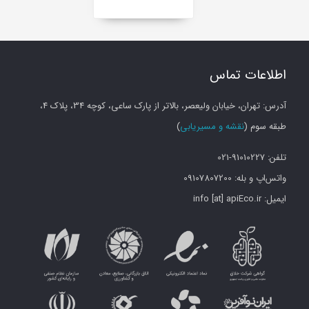
اطلاعات تماس
آدرس: تهران، خیابان ولیعصر، بالاتر از پارک ساعی، کوچه 34، پلاک 4،
طبقه سوم (
نقشه و مسیریابی
)
تلفن: 91010227-021
واتس‌اپ و بله: 09107807200
ایمیل: info [at] apiEco.ir