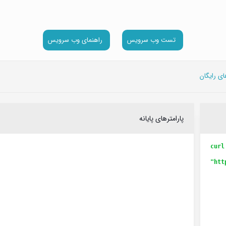
تست وب سرویس
راهنمای وب سرویس
پارامترهای پایانه
curl
"htt