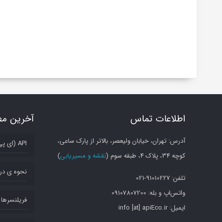
اطلاعات تماس
آخرین مط
آدرس: تهران، خیابان ولیعصر، بالاتر از پارک ساعی،
API (ای پی آی) چیست؟
کوچه 34، پلاک 4، طبقه سوم (
نقشه و مسیریابی
)
نحوه ی در
تلفن: 91010227-021
واتس‌اپ و بله: 09107807200
فریلنسرها و
ایمیل: info [at] apiEco.ir