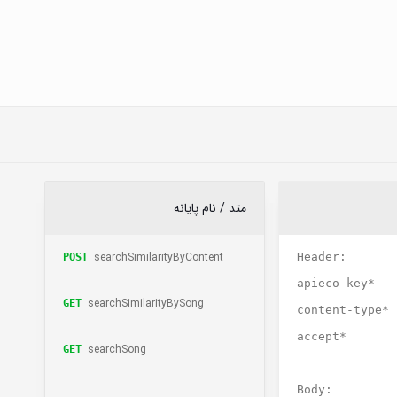
متد / نام پایانه
searchSimilarityByContent
Header:
POST
apieco-key*
searchSimilarityBySong
GET
content-type*
accept*
searchSong
GET
Body: