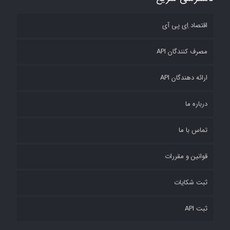
GET
اقتصاد اِی پی آی
Retrieve
مصرف کنندگان API
comments
about
ارائه دهندگان API
or
associated
درباره ما
with a
تماس با ما
channel
قوانین و مقررات
POST
Adding
ثبت شکایات
a
ثبت API
comment