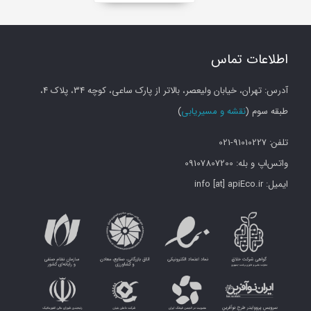
PUT
Update
اطلاعات تماس
a
caption
آدرس: تهران، خیابان ولیعصر، بالاتر از پارک ساعی، کوچه 34، پلاک 4،
track
طبقه سوم (
نقشه و مسیریابی
)
تلفن: 91010227-021
DELETE
واتس‌اپ و بله: 09107807200
Delete
ایمیل: info [at] apiEco.ir
a
caption
track
GET
Retrieve
information