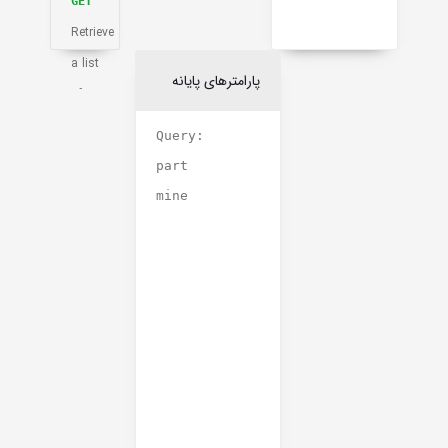
GET
Retrieve
a list
پارامترهای پایانه
of
subscription
Query:
activities
part
mine
GET
Retrieve
a list
of
caption
tracks
for a
video