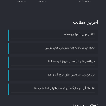
about
a
channel
آخرین مطالب
POST
API (ای پی آی) چیست؟
Set a
نحوه ی دریافت وب سرویس های دولتی
channel's
branding
فریلنسرها و درآمد از طریق توسعه API
information
برترین وب سرویس های نرخ ارز و طلا
GET
Retrieve
اقتصاد اَپی و جایگاه آن در سازمانها و استارتاپ ها
comments
for a
دسترسی سریع
video