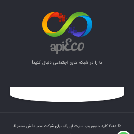
POST
Reply
to a
comment
PUT
Update
ما را در شبکه های اجتماعی دنبال کنید!
a top-
level
comment
or
comment
reply
© 2018 کلیه حقوق وب سایت اَپی‌اِکو برای شرکت عصر دانش محفوظ
POST