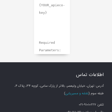
{YOUR_apieco-
key}
Required
Parameters:
BarCode
اطلاعات تماس
TraceNumber
آدرس: تهران، خیابان ولیعصر، بالاتر از پارک ساعی، کوچه 34، پلاک 4،
طبقه سوم (
نقشه و مسیریابی
)
تلفن: 91010227-021