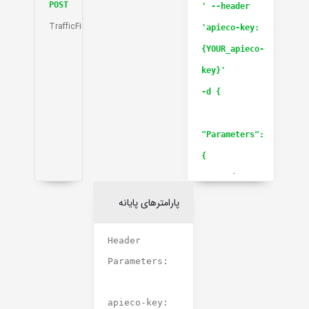
POST
' --header
TrafficFinesInquiry
'apieco-key:
{YOUR_apieco-
key}'
-d {
"Parameters":
{
"BarCode":
"string",
پارامترهای پایانه
"TraceNumber":
Header
"string"
Parameters:
}
}
apieco-key: