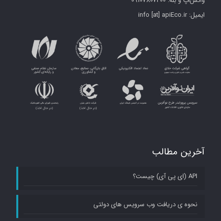
واتس‌اپ و بله: 09107807200
ایمیل: info [at] apiEco.ir
آخرین مطالب
API (ای پی آی) چیست؟
نحوه ی دریافت وب سرویس های دولتی