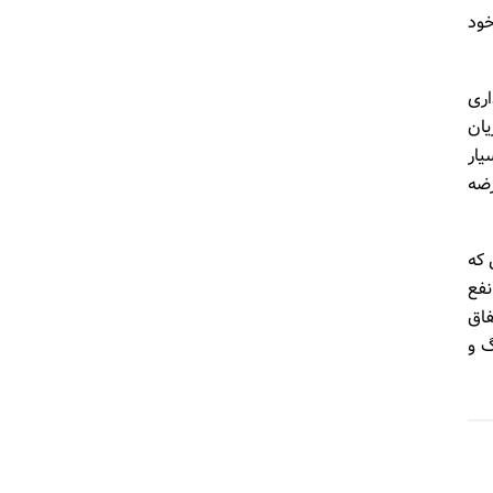
ای خود
اری
یان
 آنها طبقه بندی نکرده است. حتی کارت‌های AmEx که با کارت‌های Visa بسیار
ر عرضه
ی که
 چیز را به نفع
 اتفاق
گ و