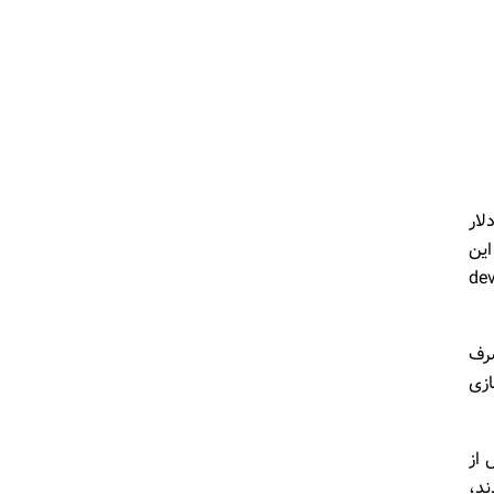
ارزش آن بالغ بر ۲۲ میلیارد دلار
 این
 را با عنوان dev/payments
ا صرف
ه سازی
نه قبل از
ند،