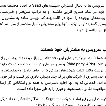
با استفاده از همین تغییر ذهنیت‌ها است که امروز وب سرویس‌ ها به دنبال گسترش سیستم‌های SaaS در اب
اید در تمام صنایع کارایی داشته، و به مراتب سریعتر و قدرتمندتر
امه‌های پیچیده را تنها در قالب چند کد نویسی ساده به مشتریان 
عرضه می‌کنند. محصولات فرست ای پی آی (API-first
 این پتانسیل دارند.
 وب سرویس به مشتریان خود هستند
اگر توجه کرده باشید، اپلیکیشن‌های مصرفی مورد علاقه شما (مانند اپلیکیشن‌های اوبر، Airbnb، پی بال، و تعداد ب
قبیل برنامه‌ها) تعداد زیادی وب سرویس های شخص ثالث (third-party APIs) و سرویس‌های توسعه دهنده خدمات‌ 
درست مانند اغلب شرکت‌های مدرنی که به خاطر دلایل و جذابیت‌های 
های SaaS سرمایه گذاری کرده اند، بسیاری از شرکت‌های بزرگ چند میلیارد دلاری نیز کسب و کار خود ر
اند. خدماتی که به آنها اجازه دسترسی به همه نوع امکاناتی (از ارسا
ز موقعیت مکانی، جستجوها و غیره) را به طور مجزا داده است.
همیشه کارآفرینان موفقی در پشت سر این شرکت‌های فرست ای پی آی (مانند شرکت Twilio، Segment و
 کسب و کاری پایدار، مستقل و بزرگ را بنا کنند.