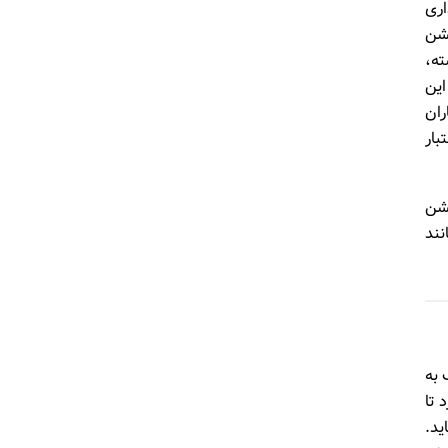
ور اداری
یشن
ته،
این
ران
بار
کیشن
 ۱۰,۰۰۰ شرکت بزرگ مانند
کمک به
ن اپلیکیشن‌ها، Plaid سعی دارد تا
ید.