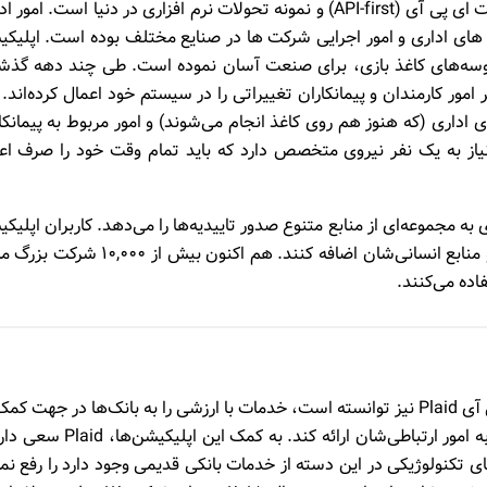
شرکت Checkr یک نمونه خوب دیگر از شرکت‌های فرست ای پی آی (API-first) و نمونه تحولات نرم افزاری در دنیا است. ام
ی اداری و امور اجرایی شرکت ها در صنایع مختلف بوده است. اپلیک
ا حذف پروسه‌های کاغذ بازی، برای صنعت آسان نموده است. طی چند دهه گذش
امور کارمندان و پیمانکاران تغییراتی را در سیستم خود اعمال کرده‌اند. 
اداری (که هنوز هم روی کاغذ انجام می‌شوند) و امور مربوط به پیمانکا
یاز به یک نفر نیروی متخصص دارد که باید تمام وقت خود را صرف اعت
رسی فوری به مجموعه‌ای از منابع متنوع صدور تاییدیه‌ها را می‌دهد. کاربران اپلی
Checkr می توانند افزونه Checkr را به سیستم اداری و منابع انسانی‌شان اضافه کنند. هم اکنون بیش از
درست مانند وب سرویس های Checkr و Stripe، ای پی آی Plaid نیز توانسته است، خدمات با ارزشی را به بانک‌ها در جهت 
رفع مشکلات سیستم‌های اطلاعاتی و سرعت بخشیدن به امور ارتباطی‌شان ارائه کند. به کمک ای
 تکنولوژیکی در این دسته از خدمات بانکی قدیمی وجود دارد را رفع نما