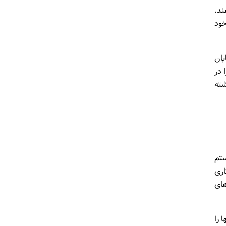
ند.
خود
رش IDG’s 2018 Cloud Computing Survey، تا پایان
 در
شته
ستم
اری
های
 را