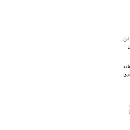
این
ن
استفاده
تری
ا