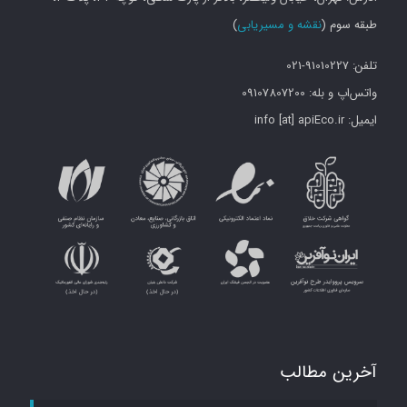
طبقه سوم (
نقشه و مسیریابی
)
تلفن: 91010227-021
واتس‌اپ و بله: 09107807200
ایمیل: info [at] apiEco.ir
آخرین مطالب