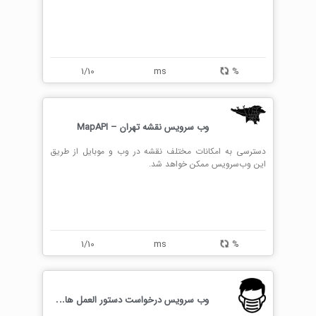
1/10
ms
%
وب سرویس نقشه تهران – MapAPI
دسترسی به امکانات مختلف نقشه در وب و موبایل از طریق
این وب‌سرویس ممکن خواهد شد.
1/10
ms
%
و
ب سرویس درخواست دستور العمل های احتیاطی بر اساس شاخص هر آلاینده