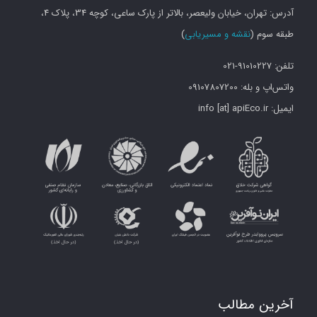
آدرس: تهران، خیابان ولیعصر، بالاتر از پارک ساعی، کوچه 34، پلاک 4،
طبقه سوم (
نقشه و مسیریابی
)
تلفن: 91010227-021
واتس‌اپ و بله: 09107807200
ایمیل: info [at] apiEco.ir
آخرین مطالب