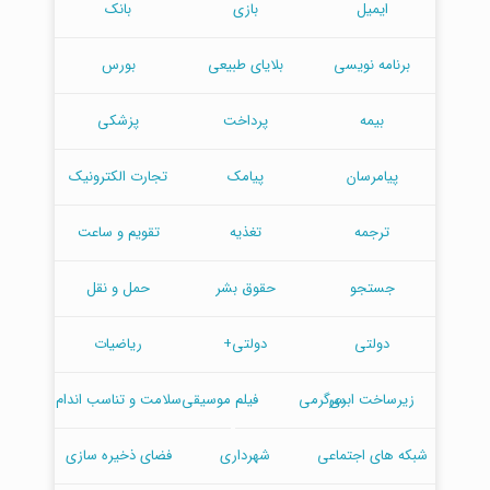
ایمیل
بازی
بانک
برنامه نویسی
بلایای طبیعی
بورس
بیمه
پرداخت
پزشکی
پیامرسان
پیامک
تجارت الکترونیک
ترجمه
تغذیه
تقویم و ساعت
جستجو
حقوق بشر
حمل و نقل
دولتی
دولتی+
ریاضیات
زیرساخت ابری
سرگرمی
فیلم
موسیقی
سلامت و تناسب اندام
شبکه های اجتماعی
شهرداری
فضای ذخیره سازی